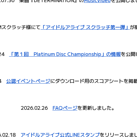
.07.
30
楽曲『DETERMINATION』の
MusicVideo
を公開しま
DMMスクラッチ様にて
「アイドルアライブ スクラッチ第一弾」
が
24
「第１回 Platinum Disc Championship」の情報
を公開
24
公認イベントページ
にダウンロード用のスコアシートを掲
2026.02.26
FAQページ
を更新しました。
6
.
02.18
アイドルアライブ公式LINEスタンプ
をリリースしま