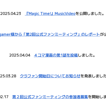
2025.04.2
3
『Magic Time
!
』MusicVideo
を公開しました。
gamer様から「第2回公式ファンミーティング」のレポート
が
2025.04.04
４コマ漫画
の第1話を投稿
し
ました。
025.03.28
クラファン開始日についてお知らせ
を発表しまし
02.17
第２回公式ファンミーティングの参加者募集
を開始し