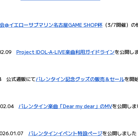
会@イエローサブマリン名古屋GAME SHOP杯
（3/7開催）
.02.09
Project IDOL-A-LIVE楽曲利用ガイドライン
を公開し
.04 公式通販にて
バレンタイン記念グッズの販売＆セール
を開
.02.04
バレンタイン楽曲「Dear my dear」のMV
を公開しま
026.01.07
バレンタインイベント特設ページ
を公開しました