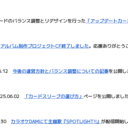
一部カードのバランス調整とリデザインを行った
「アップデートカー
1
アルバム制作プロジェクトCF終了しました
。応援ありがとう
06.12
今後の運営方針とバランス調整についての記事
を公開し
025.06.02
「カードスリーブの選び方」
ページ
を公開しまし
5.30
カラオケDAMにて主題歌『SPOTLIGHT!!』
が配信開始