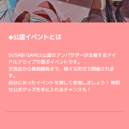
◆公認イベントとは
SUSABI GAMES公認の
アンバサダー
が
主催
するアイ
ドルアライブで遊ぶイベントです。
交流会から真剣勝負まで、様々な形式で開催されま
す。
自分にあったイベントを探して参加しましょう！ 特別
な公式グッズを手に入れるチャンスも！